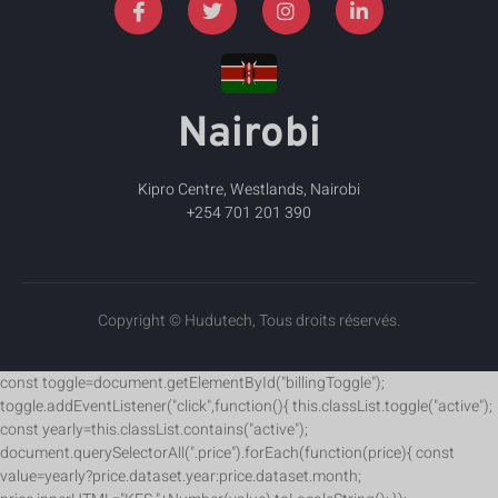
Nairobi
Kipro Centre, Westlands, Nairobi
+254 701 201 390
Copyright © Hudutech, Tous droits réservés.
const toggle=document.getElementById("billingToggle");
toggle.addEventListener("click",function(){ this.classList.toggle("active");
const yearly=this.classList.contains("active");
document.querySelectorAll(".price").forEach(function(price){ const
value=yearly?price.dataset.year:price.dataset.month;