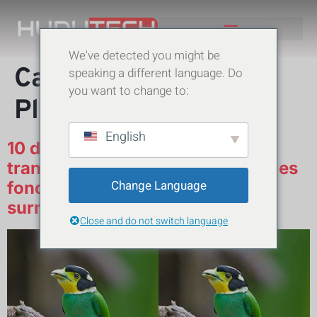
We've detected you might be
TRAVAUX ANTÉRIEURS
Catégorie :
Future
speaking a different language. Do
you want to change to:
Planning.
English
10 défis cruciaux de la
transformation numérique pour les
Change Language
fondateurs et comment les
surmonter
Close and do not switch language