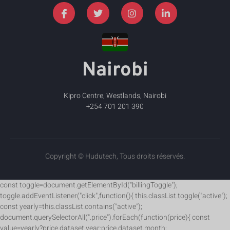
Nairobi
Kipro Centre, Westlands, Nairobi
+254 701 201 390
Copyright © Hudutech, Tous droits réservés.
const toggle=document.getElementById("billingToggle");
toggle.addEventListener("click",function(){ this.classList.toggle("active");
const yearly=this.classList.contains("active");
document.querySelectorAll(".price").forEach(function(price){ const
value=yearly?price.dataset.year:price.dataset.month;