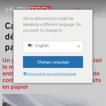
We've detected you might be
TRAVAUX ANTÉRIEURS
Catégorie :
Vente au
speaking a different language. Do
you want to change to:
détail de produits en
papier
English
Un guide indispensable pour choisir
Change Language
le meilleur système ERP pour les
entreprises de vente au détail et de
Close and do not switch language
commerce électronique de produits
en papier