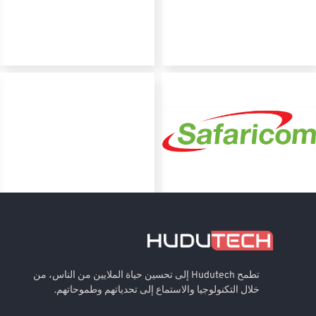
تطمح Hudutech إلى تحسين حياة الملايين من الناس، من
خلال التكنولوجيا والاستماع إلى تحدياتهم وطموحاتهم.