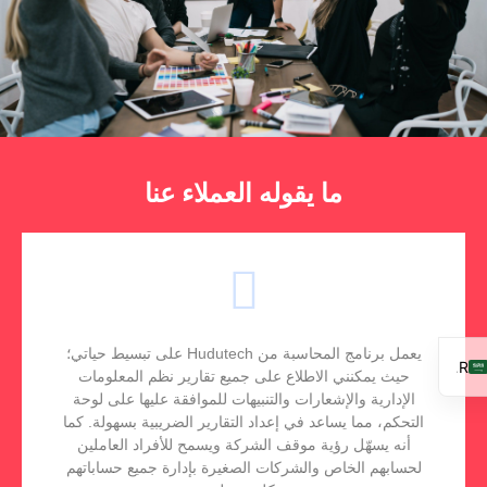
ما يقوله العملاء عنا
يعمل برنامج المحاسبة من Hudutech على تبسيط حياتي؛
AR
حيث يمكنني الاطلاع على جميع تقارير نظم المعلومات
الإدارية والإشعارات والتنبيهات للموافقة عليها على لوحة
EN
التحكم، مما يساعد في إعداد التقارير الضريبية بسهولة. كما
FR
أنه يسهّل رؤية موقف الشركة ويسمح للأفراد العاملين
لحسابهم الخاص والشركات الصغيرة بإدارة جميع حساباتهم
ES