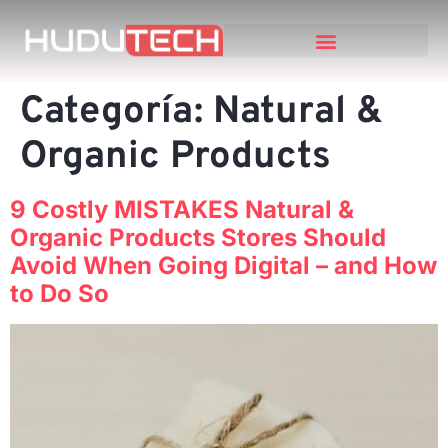
NUESTROS SERVICIOS
TRABAJOS ANTERIORES
PÓNGASE EN CONTACTO CON
Categoría:
Natural &
Organic Products
9 Costly MISTAKES Natural &
Organic Products Stores Should
Avoid When Going Digital – and How
to Do So