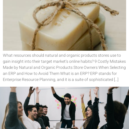
What resources should natural and organic products stores use to
gain insight into their target market’s online habits? 9 Costly Mistakes
Made by Natural and Organic Products Store Owners When Selecting
an ERP and How to Avoid Them What is an ERP? ERP stands for
Enterprise Resource Planning, and it is a suite of sophisticated […]