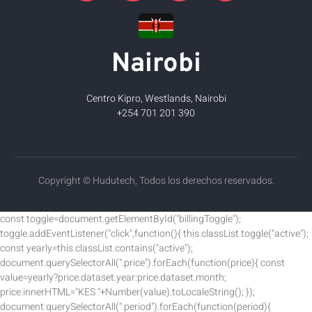
Nairobi
Centro Kipro, Westlands, Nairobi
+254 701 201 390
Copyright © Hudutech, Todos los derechos reservados.
const toggle=document.getElementById("billingToggle");
toggle.addEventListener("click",function(){ this.classList.toggle("active");
const yearly=this.classList.contains("active");
document.querySelectorAll(".price").forEach(function(price){ const
value=yearly?price.dataset.year:price.dataset.month;
price.innerHTML="KES "+Number(value).toLocaleString(); });
document.querySelectorAll(".period").forEach(function(period){