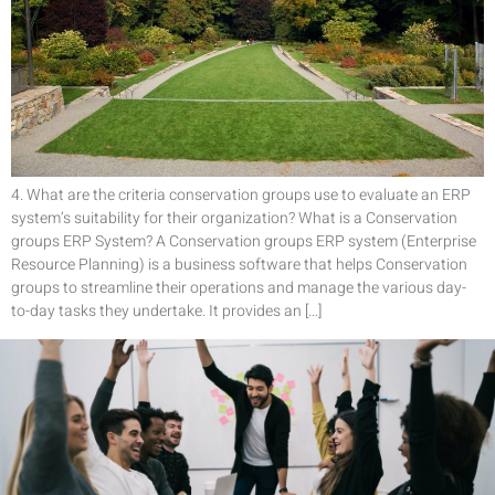
4. What are the criteria conservation groups use to evaluate an ERP
system’s suitability for their organization? What is a Conservation
groups ERP System? A Conservation groups ERP system (Enterprise
Resource Planning) is a business software that helps Conservation
groups to streamline their operations and manage the various day-
to-day tasks they undertake. It provides an […]