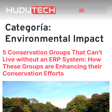
NUESTROS SERVICIOS
TRABAJOS ANTERIORES
PÓNGASE EN CONTACTO CON
Categoría:
Environmental Impact
5 Conservation Groups That Can’t
Live without an ERP System: How
These Groups are Enhancing their
Conservation Efforts