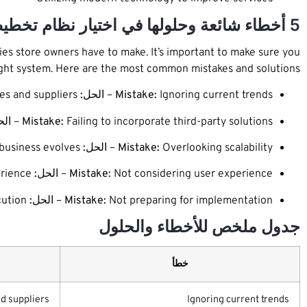
5 أخطاء شائعة وحلولها في اختيار نظام تخطيط موارد المؤسسات
es store owners have to make. It’s important to make sure you
ight system. Here are the most common mistakes and solutions.
Ignoring current trends –
Mistake:
الحل:
Research current ERP trends, technologies and suppliers.
Failing to incorporate third-party solutions –
Mistake:
الح
Overlooking scalability –
Mistake:
الحل:
Choose an ERP that can be easily scaled as your business evolves.
Not considering user experience –
Mistake:
الحل:
A user-friendly ERP with powerful features and reporting capabilities can enhance user experience.
Not preparing for implementation –
Mistake:
الحل:
Take time to plan and prepare for ERP implementation, to ensure successful execution.
جدول ملخص للأخطاء والحلول
خطأ
d suppliers.
Ignoring current trends