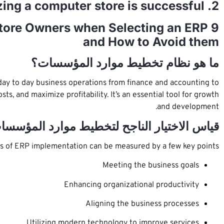
2. How can one ensure that the process of digitizing a computer store is successful?
Store Owners when Selecting an ERP
and How to Avoid them
ما هو نظام تخطيط موارد المؤسسات؟
day to day business operations from finance and accounting to
, and maximize profitability. It’s an essential tool for growth
and development.
قياس الاختيار الناجح لتخطيط موارد المؤسسا
ss of ERP implementation can be measured by a few key points:
Meeting the business goals
Enhancing organizational productivity
Aligning the business processes
Utilizing modern technology to improve services