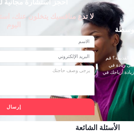
احجز استشارة مجانية لمدة 30 
لا تدع منافسيك يتخلون عنك، است
اليوم
توسطة
 القديمة؟ قم
على زيادة في
زيادة أرباحك في
إرسال
الأسئلة الشائعة