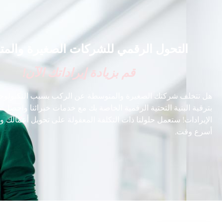
التحول الرقمي للشركات الصغيرة والم
قم بزيادة إيراداتك الآن!
هل تتخلف شركتك الصغيرة والمتوسطة عن الركب بسبب التكنولوجيا
بترقية البنية التحتية الرقمية الخاصة بك مع خدمات خبرائنا واحصل 
الإيرادات! ستعمل حلولنا ذات التكلفة المعقولة على تحويل أعمالك و
أسرع وقت.