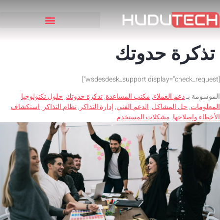
تذكرة حدوتك
[wsdesdesk_support display=”check_request”]
الموسومة بـ
دعم العملاء
,
مكتب المساعدة
,
تذكرة حدوتك
,
حلول تكنولوجيا
المعلومات
,
حل المشاكل
,
الدعم الفني
,
إدارة التذاكر
,
نظام التذاكر
,
استكشاف
الأخطاء وإصلاحها
,
مشكلات المستخدم