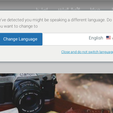
ل
خدماتنا
الأعمال السابقة
اتصل بنا
've detected you might be speaking a different language. Do
Senior Service
u want to change to:
English
The Top 5 ERP Systems F
Change Language
ons: Maximizing Efficie
Close and do not switch languag