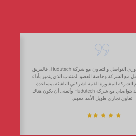
إنه لمن دواعي سروري التواصل والتعاون مع شركة Hudutech، فالفريق
مل مع الشركة وخاصة العضو المنتدب الذي يتميز بأداء
الاط
 الشركة المشورة الفنية لشركتي الناشئة بمساعدة
للموا
التكنولوجيا. أنا سعيد بتواصلي مع شركة Hudutech وأتمنى أن يكون هناك
بس
تعاون تجاري طويل الأمد معهم.
لحسا