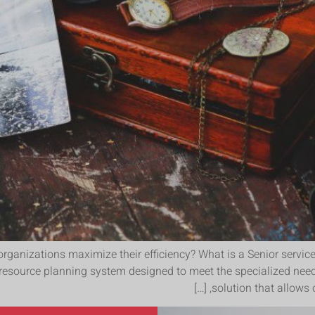
 organizations maximize their efficiency? What is a Senior servi
esource planning system designed to meet the specialized needs o
solution that allows o