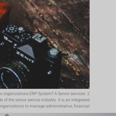
ces organizations ERP System? A Senior services
f the senior service industry. It is an integrated
rganizations to manage administrative, financial, […]