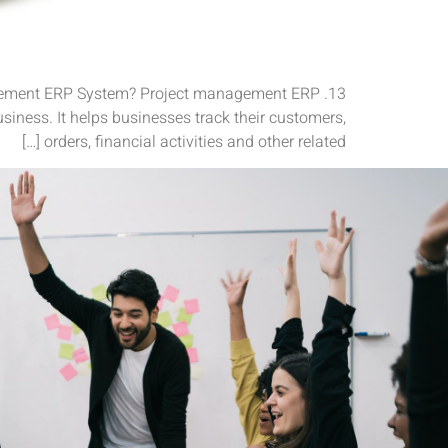
anagement ERP System? Project management ERP
iness. It helps businesses track their customers,
orders, financial activities and other related […]
بأكمله رائع في العمل مع الشركة وخ