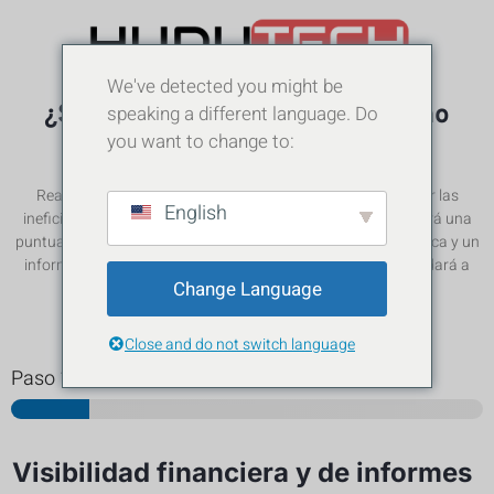
We've detected you might be
¿Su explotación funciona a pleno
speaking a different language. Do
you want to change to:
rendimiento?
Realice esta auditoría gratuita de 5 minutos para descubrir las
English
ineficiencias ocultas que le cuestan tiempo y dinero. Obtendrá una
puntuación de rendimiento personalizada, información práctica y un
informe gratuito enviado a su correo electrónico, que le ayudará a
Change Language
gestionar una granja más inteligente y rentable.
Close and do not switch language
Paso
1
de 6
Visibilidad financiera y de informes